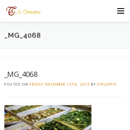
Skip
to
Menu
content
HOME
SERVIZI
CATERING
_MG_4068
CHILDREN’S PARTY
WHERE WE ARE
_MG_4068
CONTACTS
LANGUAGES:
POSTED ON
FRIDAY DECEMBER 13TH, 2013
BY
SVILUPPO