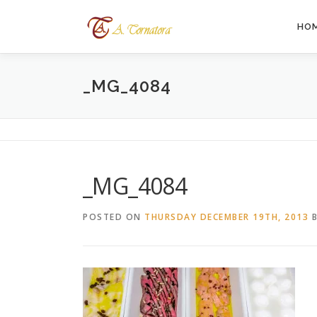
Skip
to
HO
content
_MG_4084
_MG_4084
POSTED ON
THURSDAY DECEMBER 19TH, 2013