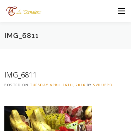
Skip
to
Menu
content
HOME
SERVIZI
CATERING
IMG_6811
CHILDREN’S PARTY
WHERE WE ARE
IMG_6811
CONTACTS
LANGUAGES:
POSTED ON
TUESDAY APRIL 26TH, 2016
BY
SVILUPPO