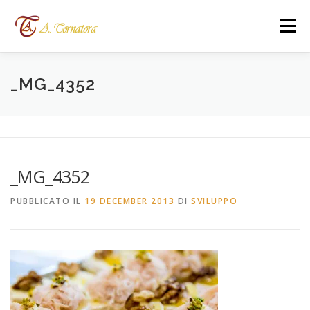
Passa
al
Menù
contenuto
HOME
SERVIZI
CATERING A ROMA
_MG_4352
BISTROT
FESTE PER BAMBINI
DOVE SIAMO
_MG_4352
CONTATTI
LINGUA:
PUBBLICATO IL
19 DECEMBER 2013
DI
SVILUPPO