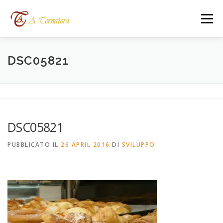
Passa
al
Menù
contenuto
HOME
SERVIZI
CATERING A ROMA
DSC05821
BISTROT
FESTE PER BAMBINI
DOVE SIAMO
DSC05821
CONTATTI
LINGUA:
PUBBLICATO IL
26 APRIL 2016
DI
SVILUPPO